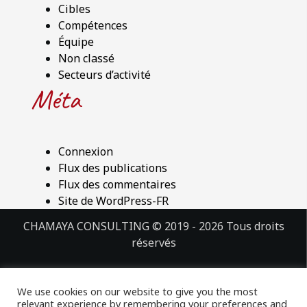
Cibles
Compétences
Équipe
Non classé
Secteurs d’activité
Méta
Connexion
Flux des publications
Flux des commentaires
Site de WordPress-FR
CHAMAYA CONSULTING © 2019 - 2026 Tous droits
réservés
Politique de confidentialité
We use cookies on our website to give you the most
Design by mr
relevant experience by remembering your preferences and